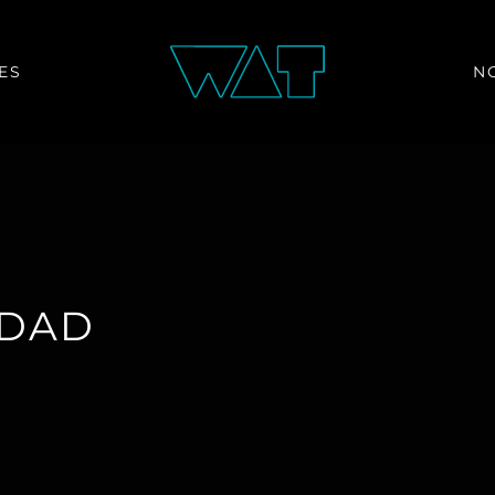
ES
N
IDAD