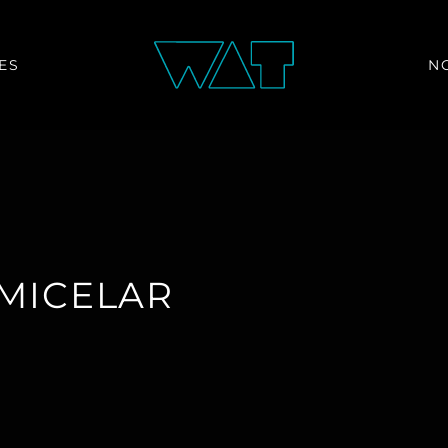
ES
N
MICELAR