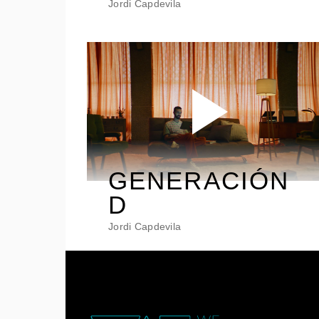
Jordi Capdevila
GENERACIÓN
D
Jordi Capdevila