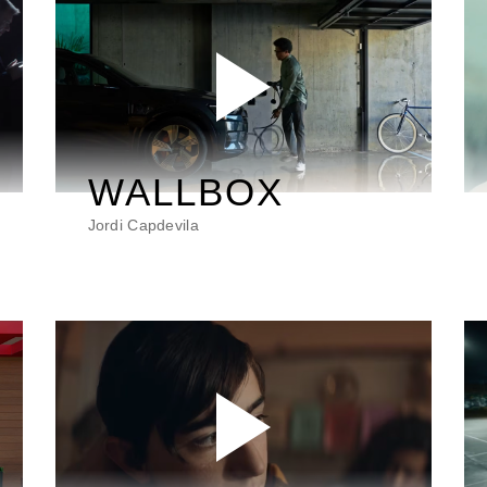
WALLBOX
Jordi Capdevila