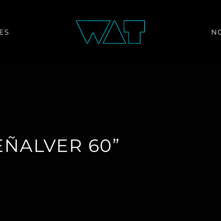
ES
N
EÑALVER 60”