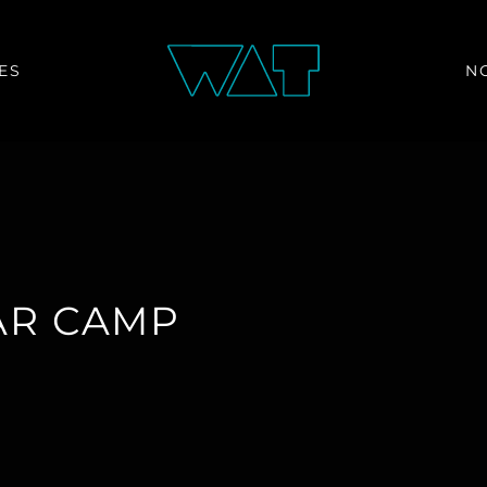
ES
N
AR CAMP