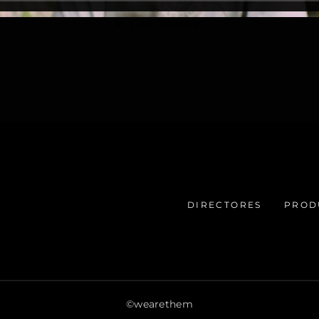
DIRECTORES
PROD
©wearethem