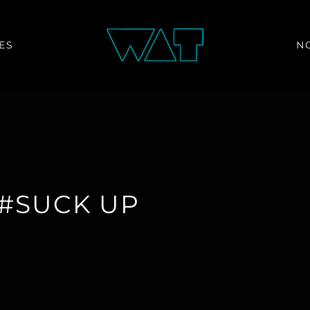
ES
N
 #SUCK UP