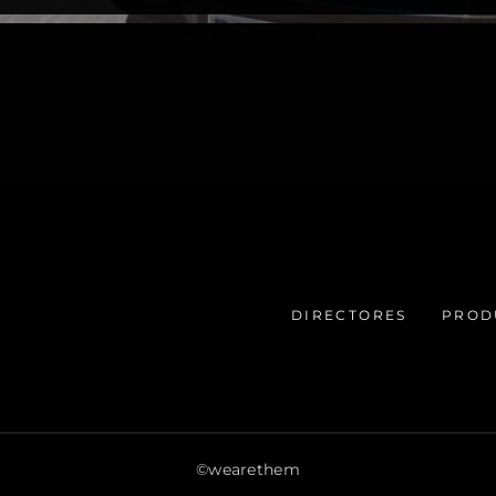
DIRECTORES
PROD
©wearethem